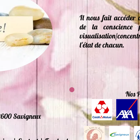
Il nous fait accéder 
de la conscience 
visualisation/concent
l'état de chacun.
Nos P
2600 Savigneux