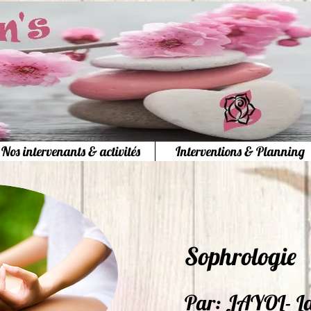
Nos intervenants & activités
Interventions & Planning
Sophrologi
Par: JAYOL- L