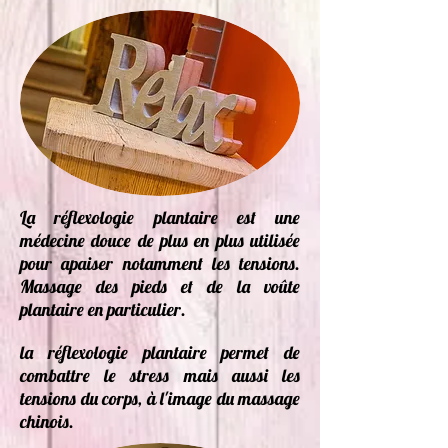
La réflexologie plantaire est une
médecine douce
de plus en plus utilisée
pour apaiser notamment les tensions.
Massage
des pieds et de la
voûte
plantaire
en particulier.
la réflexologie plantaire permet de
combattre le stress
mais aussi les
tensions du corps, à l'image du
massage
chinois
.