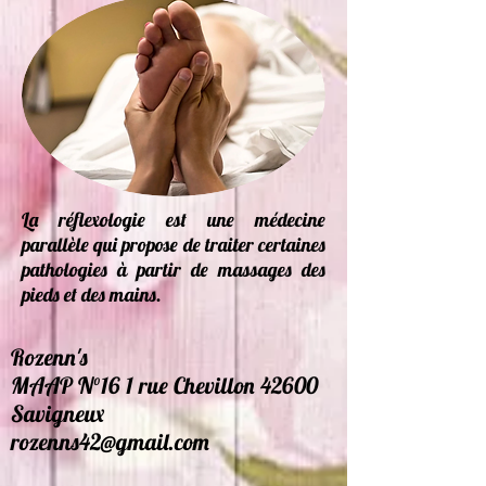
La réflexologie est une médecine
parallèle qui propose de traiter certaines
pathologies à partir de massages des
pieds et des mains.
Rozenn's
MAAP N°16 1 rue Chevillon 42600
Savigneux
rozenns42@gmail.com