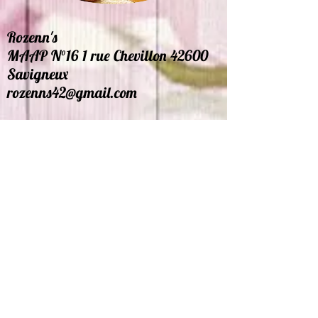
Rozenn's
MAAP N°16 1 rue Chevillon 42600
Savigneux
rozenns42@gmail.com
Accueil
|
Intervenants
|
Planning
|
Contact
|
Facebook
Nos Partenaires